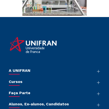
A UNIFRAN
Nossa História
Cursos
Sala de Imprensa
Graduação
Trabalhe Conosco
Faça Parte
Pós-graduação
Sou Colaborador
Vestibular Múltipla Escolha
Cursos de Medicina
Tour Presencial
Alunos, Ex-alunos, Candidatos
Vestibular Redação
Cursos Livres