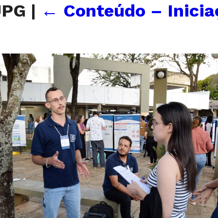
JPG
|
←
Conteúdo – Inicia