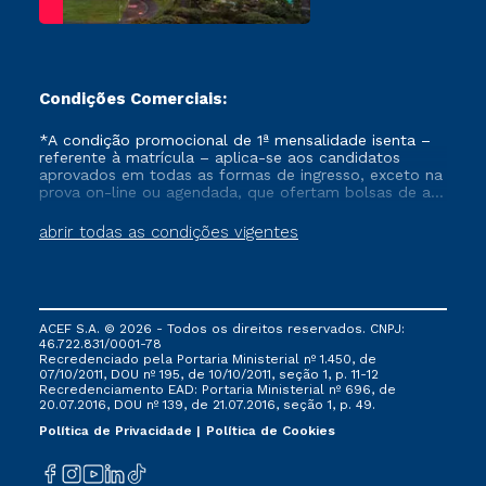
Condições Comerciais:
*A condição promocional de 1ª mensalidade isenta –
referente à matrícula – aplica-se aos candidatos
aprovados em todas as formas de ingresso, exceto na
prova on-line ou agendada, que ofertam bolsas de até
50% de desconto, ambos ingressantes no semestre
vigente, que ainda não tenham efetivado e/ou não
abrir todas as condições vigentes
tenham cancelado ou trancado sua matrícula em uma
das Instituições da Cruzeiro do Sul Educacional, no
período de um ano. Tais condições não se aplicam
aos cursos de Medicina, e também para matriculados
via FIES, Prouni e outros programas governamentais, e
ACEF S.A. © 2026 - Todos os direitos reservados. CNPJ:
não se acumula com nenhuma outra campanha
46.722.831/0001-78
ofertada pela Instituição.
Recredenciado pela Portaria Ministerial nº 1.450, de
07/10/2011, DOU nº 195, de 10/10/2011, seção 1, p. 11-12
Recredenciamento EAD: Portaria Ministerial nº 696, de
20.07.2016, DOU nº 139, de 21.07.2016, seção 1, p. 49.
Política de Privacidade
Política de Cookies