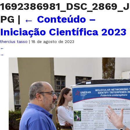
1692386981_DSC_2869_J
PG
|
←
Conteúdo –
Iniciação Científica 2023
thercius tasso
|
18 de agosto de 2023
←
→