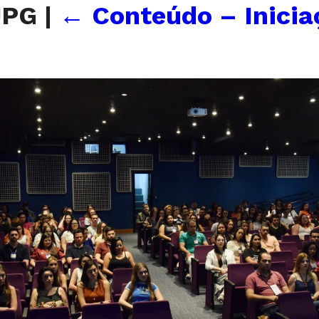
JPG
|
←
Conteúdo – Inicia