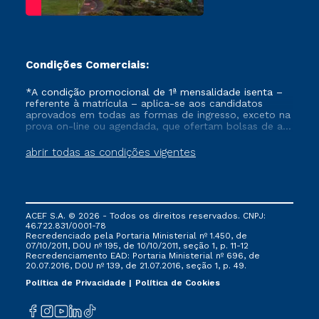
Condições Comerciais:
*A condição promocional de 1ª mensalidade isenta –
referente à matrícula – aplica-se aos candidatos
aprovados em todas as formas de ingresso, exceto na
prova on-line ou agendada, que ofertam bolsas de até
50% de desconto, ambos ingressantes no semestre
vigente, que ainda não tenham efetivado e/ou não
abrir todas as condições vigentes
tenham cancelado ou trancado sua matrícula em uma
das Instituições da Cruzeiro do Sul Educacional, no
período de um ano. Tais condições não se aplicam
aos cursos de Medicina, e também para matriculados
via FIES, Prouni e outros programas governamentais, e
ACEF S.A. © 2026 - Todos os direitos reservados. CNPJ:
não se acumula com nenhuma outra campanha
46.722.831/0001-78
ofertada pela Instituição.
Recredenciado pela Portaria Ministerial nº 1.450, de
07/10/2011, DOU nº 195, de 10/10/2011, seção 1, p. 11-12
Recredenciamento EAD: Portaria Ministerial nº 696, de
20.07.2016, DOU nº 139, de 21.07.2016, seção 1, p. 49.
Política de Privacidade
Política de Cookies