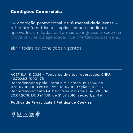
Condições Comerciais:
*A condição promocional de 1ª mensalidade isenta –
referente à matrícula – aplica-se aos candidatos
aprovados em todas as formas de ingresso, exceto na
prova on-line ou agendada, que ofertam bolsas de até
50% de desconto, ambos ingressantes no semestre
vigente, que ainda não tenham efetivado e/ou não
abrir todas as condições vigentes
tenham cancelado ou trancado sua matrícula em uma
das Instituições da Cruzeiro do Sul Educacional, no
período de um ano. Tais condições não se aplicam
aos cursos de Medicina, e também para matriculados
via FIES, Prouni e outros programas governamentais, e
ACEF S.A. © 2026 - Todos os direitos reservados. CNPJ:
não se acumula com nenhuma outra campanha
46.722.831/0001-78
ofertada pela Instituição.
Recredenciado pela Portaria Ministerial nº 1.450, de
07/10/2011, DOU nº 195, de 10/10/2011, seção 1, p. 11-12
Recredenciamento EAD: Portaria Ministerial nº 696, de
20.07.2016, DOU nº 139, de 21.07.2016, seção 1, p. 49.
Política de Privacidade
Política de Cookies