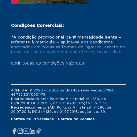
Condições Comerciais:
*A condição promocional de 1ª mensalidade isenta –
referente à matrícula – aplica-se aos candidatos
aprovados em todas as formas de ingresso, exceto na
prova on-line ou agendada, que ofertam bolsas de até
50% de desconto, ambos ingressantes no semestre
vigente, que ainda não tenham efetivado e/ou não
abrir todas as condições vigentes
tenham cancelado ou trancado sua matrícula em uma
das Instituições da Cruzeiro do Sul Educacional, no
período de um ano. Tais condições não se aplicam
aos cursos de Medicina, e também para matriculados
via FIES, Prouni e outros programas governamentais, e
ACEF S.A. © 2026 - Todos os direitos reservados. CNPJ:
não se acumula com nenhuma outra campanha
46.722.831/0001-78
ofertada pela Instituição.
Recredenciado pela Portaria Ministerial nº 1.450, de
07/10/2011, DOU nº 195, de 10/10/2011, seção 1, p. 11-12
Recredenciamento EAD: Portaria Ministerial nº 696, de
20.07.2016, DOU nº 139, de 21.07.2016, seção 1, p. 49.
Política de Privacidade
Política de Cookies