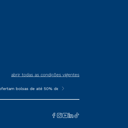
abrir todas as condições vigentes
ofertam bolsas de até 50% de desconto, ambos ingressantes no se
**Semipresencial é um formato do E