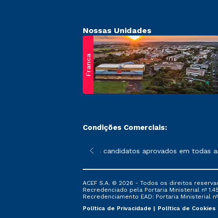
Nossas Unidades
Franca
Condições Comerciais:
 poderão sofrer alterações nos períodos de rematrícula conform
e à matrícula – aplica-se aos candidatos aprovados em todas as
ACEF S.A. © 2026 - Todos os direitos reserva
Recredenciado pela Portaria Ministerial nº 1.450
Recredenciamento EAD: Portaria Ministerial nº 
Política de Privacidade
Política de Cookies