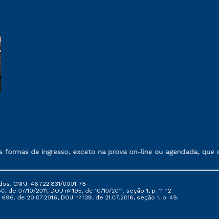
e exposto no contrato de prestação de serviços
 formas de ingresso, exceto na prova on-line ou agendada, que 
dos. CNPJ: 46.722.831/0001-78
, de 07/10/2011, DOU nº 195, de 10/10/2011, seção 1, p. 11-12
696, de 20.07.2016, DOU nº 139, de 21.07.2016, seção 1, p. 49.