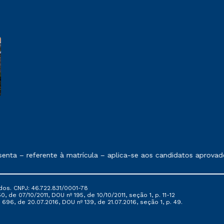
e exposto no contrato de prestação de serviços
nta – referente à matrícula – aplica-se aos candidatos aprovado
dos. CNPJ: 46.722.831/0001-78
, de 07/10/2011, DOU nº 195, de 10/10/2011, seção 1, p. 11-12
696, de 20.07.2016, DOU nº 139, de 21.07.2016, seção 1, p. 49.