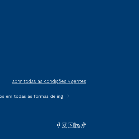
abrir todas as condições vigentes
s em todas as formas de ingresso, exceto na prova on-line ou a
**Semipresencial é um formato do E