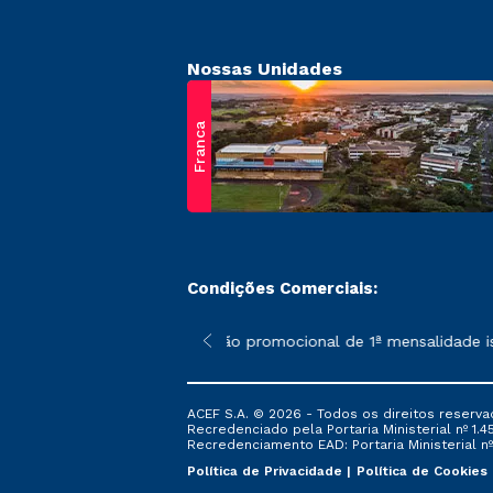
Nossas Unidades
Franca
Condições Comerciais:
 poderão sofrer alterações nos períodos de rematrícula conform
*A condição promocional de 1ª mensalidade ise
ACEF S.A. © 2026 - Todos os direitos reserva
Recredenciado pela Portaria Ministerial nº 1.450
Recredenciamento EAD: Portaria Ministerial nº 
Política de Privacidade
Política de Cookies