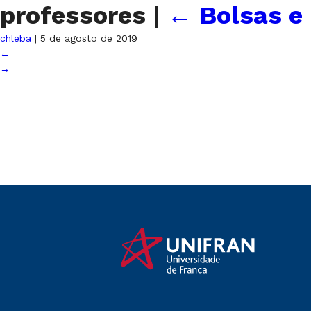
professores
|
←
Bolsas e
chleba
|
5 de agosto de 2019
←
→