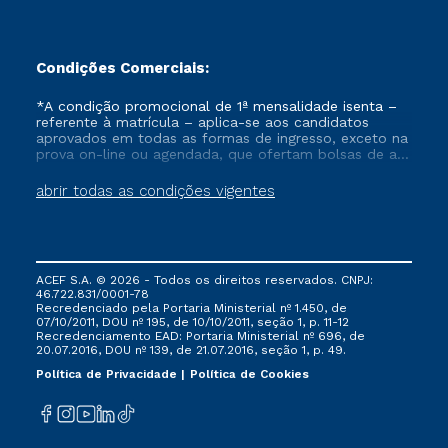
Condições Comerciais:
*A condição promocional de 1ª mensalidade isenta –
referente à matrícula – aplica-se aos candidatos
aprovados em todas as formas de ingresso, exceto na
prova on-line ou agendada, que ofertam bolsas de até
50% de desconto, ambos ingressantes no semestre
vigente, que ainda não tenham efetivado e/ou não
abrir todas as condições vigentes
tenham cancelado ou trancado sua matrícula em uma
das Instituições da Cruzeiro do Sul Educacional, no
período de um ano. Tais condições não se aplicam
aos cursos de Medicina, e também para matriculados
via FIES, Prouni e outros programas governamentais, e
ACEF S.A. © 2026 - Todos os direitos reservados. CNPJ:
não se acumula com nenhuma outra campanha
46.722.831/0001-78
ofertada pela Instituição.
Recredenciado pela Portaria Ministerial nº 1.450, de
07/10/2011, DOU nº 195, de 10/10/2011, seção 1, p. 11-12
Recredenciamento EAD: Portaria Ministerial nº 696, de
20.07.2016, DOU nº 139, de 21.07.2016, seção 1, p. 49.
Política de Privacidade
Política de Cookies