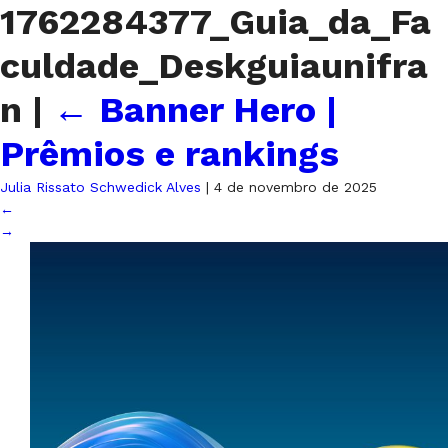
1762284377_Guia_da_Fa
culdade_Deskguiaunifra
n
|
←
Banner Hero |
Prêmios e rankings
Julia Rissato Schwedick Alves
|
4 de novembro de 2025
←
→