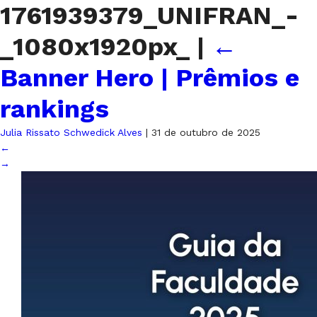
1761939379_UNIFRAN_-
_1080x1920px_
|
←
Banner Hero | Prêmios e
rankings
Julia Rissato Schwedick Alves
|
31 de outubro de 2025
←
→