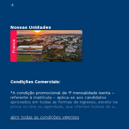
Biblioteca
Retorne ao Curso
Nossas Unidades
Franca
Condições Comerciais:
*A condição promocional de 1ª mensalidade isenta –
referente à matrícula – aplica-se aos candidatos
aprovados em todas as formas de ingresso, exceto na
prova on-line ou agendada, que ofertam bolsas de até
50% de desconto, ambos ingressantes no semestre
vigente, que ainda não tenham efetivado e/ou não
abrir todas as condições vigentes
tenham cancelado ou trancado sua matrícula em uma
das Instituições da Cruzeiro do Sul Educacional, no