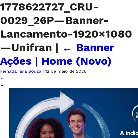
1778622727_CRU-
0029_26P—Banner-
Lancamento-1920×1080
—Unifran
|
←
Banner
Ações | Home (Novo)
Fernada Iana Souza
|
12 de maio de 2026
←
→