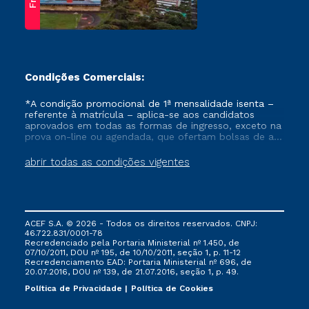
Condições Comerciais:
*A condição promocional de 1ª mensalidade isenta –
referente à matrícula – aplica-se aos candidatos
aprovados em todas as formas de ingresso, exceto na
prova on-line ou agendada, que ofertam bolsas de até
50% de desconto, ambos ingressantes no semestre
vigente, que ainda não tenham efetivado e/ou não
abrir todas as condições vigentes
tenham cancelado ou trancado sua matrícula em uma
das Instituições da Cruzeiro do Sul Educacional, no
período de um ano. Tais condições não se aplicam
aos cursos de Medicina, e também para matriculados
via FIES, Prouni e outros programas governamentais, e
ACEF S.A. © 2026 - Todos os direitos reservados. CNPJ:
não se acumula com nenhuma outra campanha
46.722.831/0001-78
ofertada pela Instituição.
Recredenciado pela Portaria Ministerial nº 1.450, de
07/10/2011, DOU nº 195, de 10/10/2011, seção 1, p. 11-12
Recredenciamento EAD: Portaria Ministerial nº 696, de
20.07.2016, DOU nº 139, de 21.07.2016, seção 1, p. 49.
Política de Privacidade
Política de Cookies