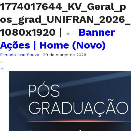
1774017644_KV_Geral_p
os_grad_UNIFRAN_2026_
1080x1920
|
←
Banner
Ações | Home (Novo)
Fernada Iana Souza
|
20 de março de 2026
←
→