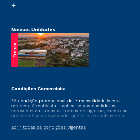
Biblioteca
Retorne ao Curso
Nossas Unidades
Franca
Condições Comerciais:
*A condição promocional de 1ª mensalidade isenta –
referente à matrícula – aplica-se aos candidatos
aprovados em todas as formas de ingresso, exceto na
prova on-line ou agendada, que ofertam bolsas de até
50% de desconto, ambos ingressantes no semestre
vigente, que ainda não tenham efetivado e/ou não
abrir todas as condições vigentes
tenham cancelado ou trancado sua matrícula em uma
das Instituições da Cruzeiro do Sul Educacional, no