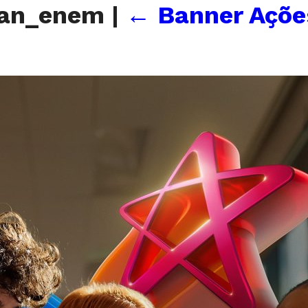
ran_enem
|
←
Banner Açõe