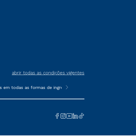
abrir todas as condições vigentes
m todas as formas de ingresso, exceto na prova on-line ou agen
**Semipresencial é um formato do E