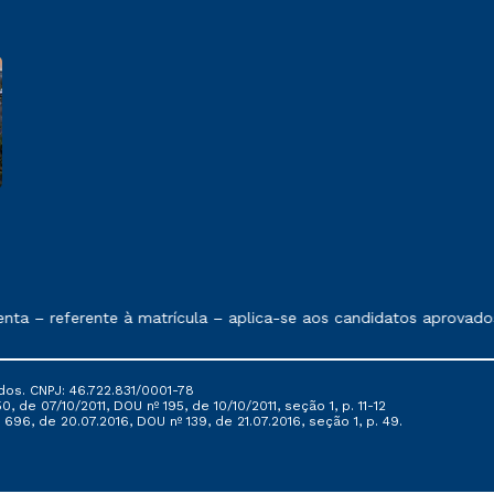
e exposto no contrato de prestação de serviços
– referente à matrícula – aplica-se aos candidatos aprovados e
dos. CNPJ: 46.722.831/0001-78
, de 07/10/2011, DOU nº 195, de 10/10/2011, seção 1, p. 11-12
696, de 20.07.2016, DOU nº 139, de 21.07.2016, seção 1, p. 49.