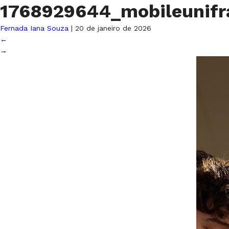
1768929644_mobileunif
Fernada Iana Souza
|
20 de janeiro de 2026
←
→