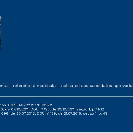
e exposto no contrato de prestação de serviços
– referente à matrícula – aplica-se aos candidatos aprovados em
dos. CNPJ: 46.722.831/0001-78
, de 07/10/2011, DOU nº 195, de 10/10/2011, seção 1, p. 11-12
696, de 20.07.2016, DOU nº 139, de 21.07.2016, seção 1, p. 49.