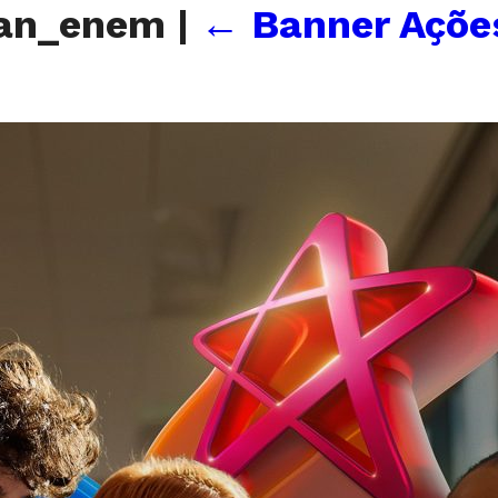
ran_enem
|
←
Banner Açõe