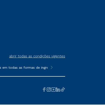
abrir todas as condições vigentes
 todas as formas de ingresso, exceto na prova on-line ou agend
**Semipresencial é um formato do E