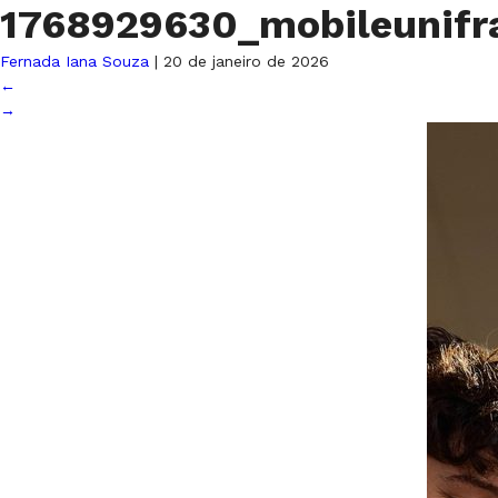
1768929630_mobileunif
Fernada Iana Souza
|
20 de janeiro de 2026
←
→