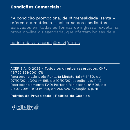
Condições Comerciais:
*A condição promocional de 1ª mensalidade isenta –
referente à matrícula – aplica-se aos candidatos
aprovados em todas as formas de ingresso, exceto na
prova on-line ou agendada, que ofertam bolsas de até
50% de desconto, ambos ingressantes no semestre
vigente, que ainda não tenham efetivado e/ou não
abrir todas as condições vigentes
tenham cancelado ou trancado sua matrícula em uma
das Instituições da Cruzeiro do Sul Educacional, no
período de um ano. Tais condições não se aplicam
aos cursos de Medicina, e também para matriculados
via FIES, Prouni e outros programas governamentais, e
ACEF S.A. © 2026 - Todos os direitos reservados. CNPJ:
não se acumula com nenhuma outra campanha
46.722.831/0001-78
ofertada pela Instituição.
Recredenciado pela Portaria Ministerial nº 1.450, de
07/10/2011, DOU nº 195, de 10/10/2011, seção 1, p. 11-12
Recredenciamento EAD: Portaria Ministerial nº 696, de
20.07.2016, DOU nº 139, de 21.07.2016, seção 1, p. 49.
Política de Privacidade
Política de Cookies