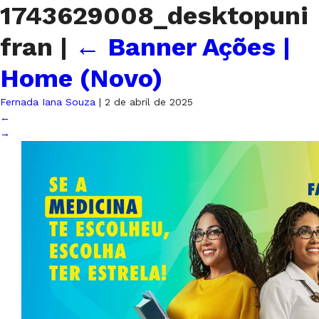
1743629008_desktopuni
fran
|
←
Banner Ações |
Home (Novo)
Fernada Iana Souza
|
2 de abril de 2025
←
→