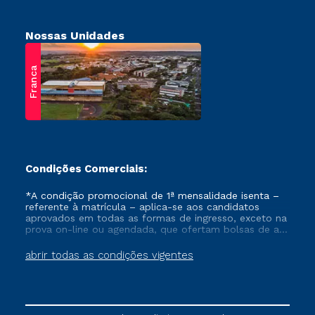
Nossas Unidades
Franca
Condições Comerciais:
*A condição promocional de 1ª mensalidade isenta –
referente à matrícula – aplica-se aos candidatos
aprovados em todas as formas de ingresso, exceto na
prova on-line ou agendada, que ofertam bolsas de até
50% de desconto, ambos ingressantes no semestre
vigente, que ainda não tenham efetivado e/ou não
abrir todas as condições vigentes
tenham cancelado ou trancado sua matrícula em uma
das Instituições da Cruzeiro do Sul Educacional, no
período de um ano. Tais condições não se aplicam
aos cursos de Medicina, e também para matriculados
via FIES, Prouni e outros programas governamentais, e