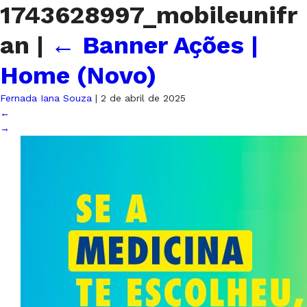
1743628997_mobileunifr
an
|
←
Banner Ações |
Home (Novo)
Fernada Iana Souza
|
2 de abril de 2025
←
→