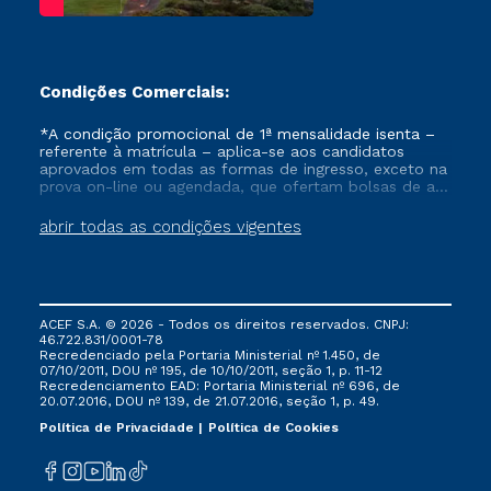
Condições Comerciais:
*A condição promocional de 1ª mensalidade isenta –
referente à matrícula – aplica-se aos candidatos
aprovados em todas as formas de ingresso, exceto na
prova on-line ou agendada, que ofertam bolsas de até
50% de desconto, ambos ingressantes no semestre
vigente, que ainda não tenham efetivado e/ou não
abrir todas as condições vigentes
tenham cancelado ou trancado sua matrícula em uma
das Instituições da Cruzeiro do Sul Educacional, no
período de um ano. Tais condições não se aplicam
aos cursos de Medicina, e também para matriculados
via FIES, Prouni e outros programas governamentais, e
ACEF S.A. © 2026 - Todos os direitos reservados. CNPJ:
não se acumula com nenhuma outra campanha
46.722.831/0001-78
ofertada pela Instituição.
Recredenciado pela Portaria Ministerial nº 1.450, de
07/10/2011, DOU nº 195, de 10/10/2011, seção 1, p. 11-12
Recredenciamento EAD: Portaria Ministerial nº 696, de
20.07.2016, DOU nº 139, de 21.07.2016, seção 1, p. 49.
Política de Privacidade
Política de Cookies