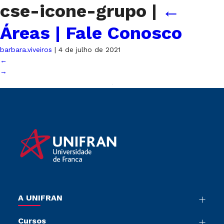
cse-icone-grupo
|
←
Áreas | Fale Conosco
barbara.viveiros
|
4 de julho de 2021
←
→
A UNIFRAN
Nossa História
Cursos