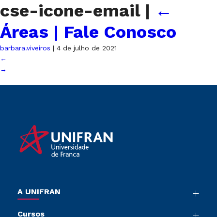
cse-icone-email
|
←
Áreas | Fale Conosco
barbara.viveiros
|
4 de julho de 2021
←
→
A UNIFRAN
Nossa História
Cursos