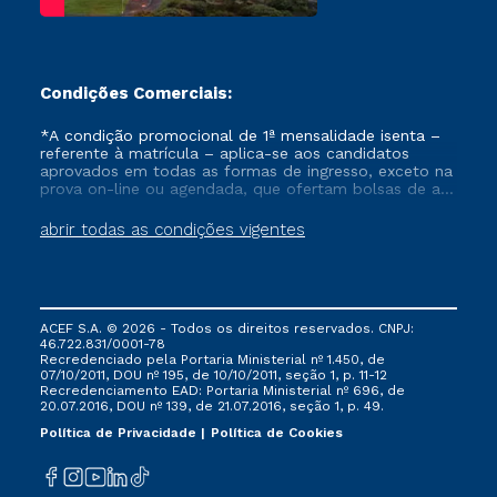
Condições Comerciais:
*A condição promocional de 1ª mensalidade isenta –
referente à matrícula – aplica-se aos candidatos
aprovados em todas as formas de ingresso, exceto na
prova on-line ou agendada, que ofertam bolsas de até
50% de desconto, ambos ingressantes no semestre
vigente, que ainda não tenham efetivado e/ou não
abrir todas as condições vigentes
tenham cancelado ou trancado sua matrícula em uma
das Instituições da Cruzeiro do Sul Educacional, no
período de um ano. Tais condições não se aplicam
aos cursos de Medicina, e também para matriculados
via FIES, Prouni e outros programas governamentais, e
ACEF S.A. © 2026 - Todos os direitos reservados. CNPJ:
não se acumula com nenhuma outra campanha
46.722.831/0001-78
ofertada pela Instituição.
Recredenciado pela Portaria Ministerial nº 1.450, de
07/10/2011, DOU nº 195, de 10/10/2011, seção 1, p. 11-12
Recredenciamento EAD: Portaria Ministerial nº 696, de
20.07.2016, DOU nº 139, de 21.07.2016, seção 1, p. 49.
Política de Privacidade
Política de Cookies