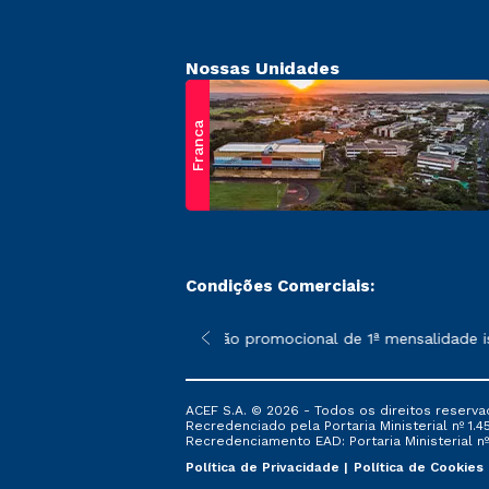
Nossas Unidades
Franca
Condições Comerciais:
 poderão sofrer alterações nos períodos de rematrícula conform
*A condição promocional de 1ª mensalidade ise
ACEF S.A. © 2026 - Todos os direitos reserva
Recredenciado pela Portaria Ministerial nº 1.450
Recredenciamento EAD: Portaria Ministerial nº 
Política de Privacidade
Política de Cookies