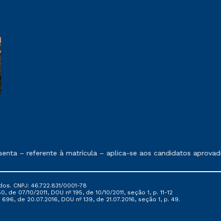
e exposto no contrato de prestação de serviços
nta – referente à matrícula – aplica-se aos candidatos aprovad
dos. CNPJ: 46.722.831/0001-78
, de 07/10/2011, DOU nº 195, de 10/10/2011, seção 1, p. 11-12
696, de 20.07.2016, DOU nº 139, de 21.07.2016, seção 1, p. 49.