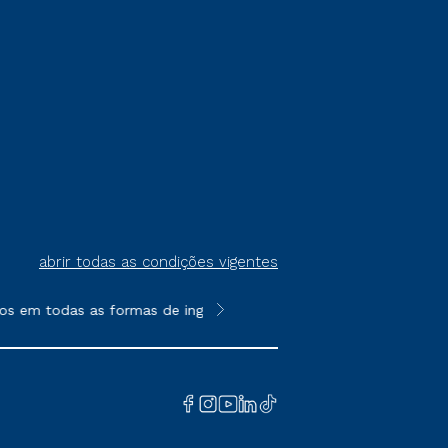
abrir todas as condições vigentes
os em todas as formas de ingresso, exceto na prova on-line ou a
**Semipresencial é um formato do E