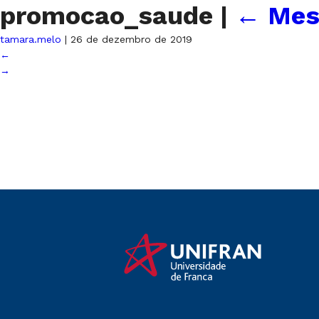
promocao_saude
|
←
Mes
tamara.melo
|
26 de dezembro de 2019
←
→