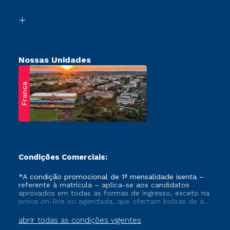
Vestibular Solidário
Biblioteca
Retorne ao Curso
Nossas Unidades
Franca
Condições Comerciais:
*A condição promocional de 1ª mensalidade isenta –
referente à matrícula – aplica-se aos candidatos
aprovados em todas as formas de ingresso, exceto na
prova on-line ou agendada, que ofertam bolsas de até
50% de desconto, ambos ingressantes no semestre
vigente, que ainda não tenham efetivado e/ou não
abrir todas as condições vigentes
tenham cancelado ou trancado sua matrícula em uma