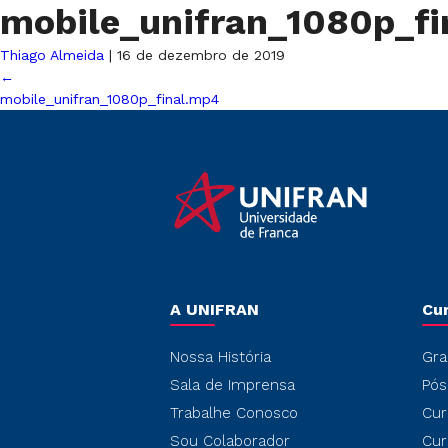
mobile_unifran_1080p_fi
Thiago Almeida
|
16 de dezembro de 2019
←
mobile_unifran_1080p_final.mp4
A UNIFRAN
Cu
Nossa História
Gra
Sala de Imprensa
Pós
Trabalhe Conosco
Cur
Sou Colaborador
Cur