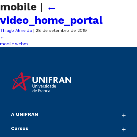
mobile
|
←
video_home_portal
Thiago Almeida
|
28 de setembro de 2019
←
mobile.webm
A UNIFRAN
Nossa História
Cursos
Sala de Imprensa
Graduação