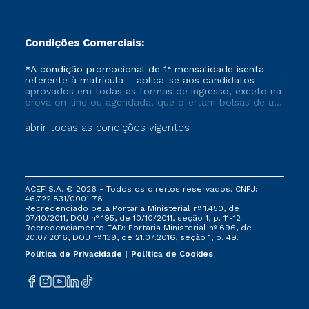
Condições Comerciais:
*A condição promocional de 1ª mensalidade isenta –
referente à matrícula – aplica-se aos candidatos
aprovados em todas as formas de ingresso, exceto na
prova on-line ou agendada, que ofertam bolsas de até
50% de desconto, ambos ingressantes no semestre
vigente, que ainda não tenham efetivado e/ou não
abrir todas as condições vigentes
tenham cancelado ou trancado sua matrícula em uma
das Instituições da Cruzeiro do Sul Educacional, no
período de um ano. Tais condições não se aplicam
aos cursos de Medicina, e também para matriculados
via FIES, Prouni e outros programas governamentais, e
ACEF S.A. © 2026 - Todos os direitos reservados. CNPJ:
não se acumula com nenhuma outra campanha
46.722.831/0001-78
ofertada pela Instituição.
Recredenciado pela Portaria Ministerial nº 1.450, de
07/10/2011, DOU nº 195, de 10/10/2011, seção 1, p. 11-12
Recredenciamento EAD: Portaria Ministerial nº 696, de
20.07.2016, DOU nº 139, de 21.07.2016, seção 1, p. 49.
Política de Privacidade
Política de Cookies