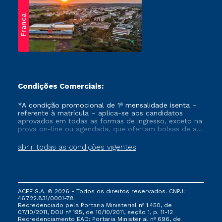
Franca
Condições Comerciais:
*A condição promocional de 1ª mensalidade isenta –
referente à matrícula – aplica-se aos candidatos
aprovados em todas as formas de ingresso, exceto na
prova on-line ou agendada, que ofertam bolsas de até
50% de desconto, ambos ingressantes no semestre
vigente, que ainda não tenham efetivado e/ou não
abrir todas as condições vigentes
tenham cancelado ou trancado sua matrícula em uma
das Instituições da Cruzeiro do Sul Educacional, no
período de um ano. Tais condições não se aplicam
aos cursos de Medicina, e também para matriculados
via FIES, Prouni e outros programas governamentais, e
ACEF S.A. © 2026 - Todos os direitos reservados. CNPJ:
não se acumula com nenhuma outra campanha
46.722.831/0001-78
ofertada pela Instituição.
Recredenciado pela Portaria Ministerial nº 1.450, de
07/10/2011, DOU nº 195, de 10/10/2011, seção 1, p. 11-12
Recredenciamento EAD: Portaria Ministerial nº 696, de