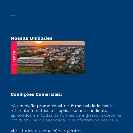
Acessibilidade
Vestibular Solidário
Biblioteca
Retorne ao Curso
Nossas Unidades
Franca
Condições Comerciais:
*A condição promocional de 1ª mensalidade isenta –
referente à matrícula – aplica-se aos candidatos
aprovados em todas as formas de ingresso, exceto na
prova on-line ou agendada, que ofertam bolsas de até
50% de desconto, ambos ingressantes no semestre
vigente, que ainda não tenham efetivado e/ou não
abrir todas as condições vigentes