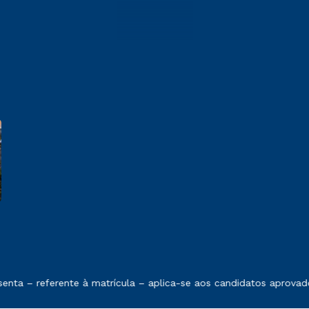
e exposto no contrato de prestação de serviços
ta – referente à matrícula – aplica-se aos candidatos aprovado