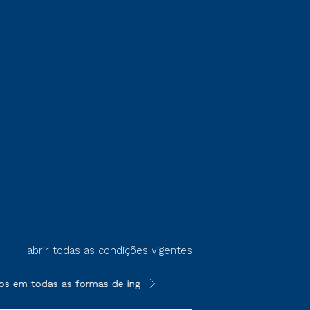
abrir todas as condições vigentes
s em todas as formas de ingresso, exceto na prova on-line ou a
**Semipresencial é um formato do E