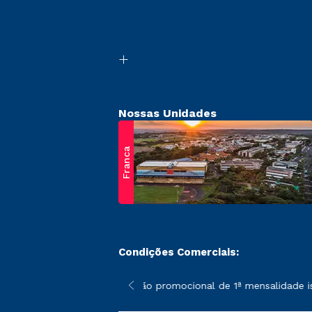
Nossas Unidades
Franca
Condições Comerciais:
 poderão sofrer alterações nos períodos de rematrícula conform
*A condição promocional de 1ª mensalidade isen