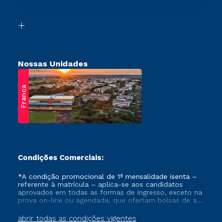
Acessibilidade
Vestibular Solidário
Biblioteca
Retorne ao Curso
Nossas Unidades
Franca
Condições Comerciais:
*A condição promocional de 1ª mensalidade isenta –
referente à matrícula – aplica-se aos candidatos
aprovados em todas as formas de ingresso, exceto na
prova on-line ou agendada, que ofertam bolsas de até
50% de desconto, ambos ingressantes no semestre
vigente, que ainda não tenham efetivado e/ou não
abrir todas as condições vigentes