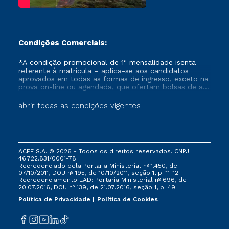
Condições Comerciais:
*A condição promocional de 1ª mensalidade isenta –
referente à matrícula – aplica-se aos candidatos
aprovados em todas as formas de ingresso, exceto na
prova on-line ou agendada, que ofertam bolsas de até
50% de desconto, ambos ingressantes no semestre
vigente, que ainda não tenham efetivado e/ou não
abrir todas as condições vigentes
tenham cancelado ou trancado sua matrícula em uma
das Instituições da Cruzeiro do Sul Educacional, no
período de um ano. Tais condições não se aplicam
aos cursos de Medicina, e também para matriculados
via FIES, Prouni e outros programas governamentais, e
ACEF S.A. © 2026 - Todos os direitos reservados. CNPJ:
não se acumula com nenhuma outra campanha
46.722.831/0001-78
ofertada pela Instituição.
Recredenciado pela Portaria Ministerial nº 1.450, de
07/10/2011, DOU nº 195, de 10/10/2011, seção 1, p. 11-12
Recredenciamento EAD: Portaria Ministerial nº 696, de
20.07.2016, DOU nº 139, de 21.07.2016, seção 1, p. 49.
Política de Privacidade
Política de Cookies