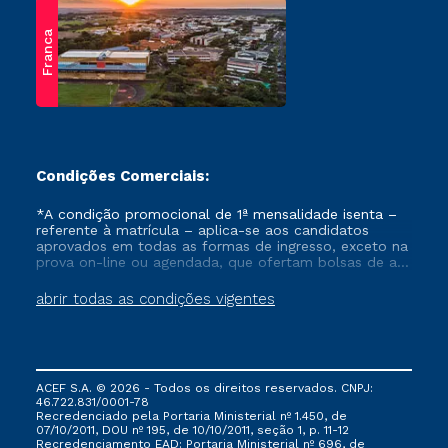
Franca
Condições Comerciais:
*A condição promocional de 1ª mensalidade isenta –
referente à matrícula – aplica-se aos candidatos
aprovados em todas as formas de ingresso, exceto na
prova on-line ou agendada, que ofertam bolsas de até
50% de desconto, ambos ingressantes no semestre
vigente, que ainda não tenham efetivado e/ou não
abrir todas as condições vigentes
tenham cancelado ou trancado sua matrícula em uma
das Instituições da Cruzeiro do Sul Educacional, no
período de um ano. Tais condições não se aplicam
aos cursos de Medicina, e também para matriculados
via FIES, Prouni e outros programas governamentais, e
ACEF S.A. © 2026 - Todos os direitos reservados. CNPJ:
não se acumula com nenhuma outra campanha
46.722.831/0001-78
ofertada pela Instituição.
Recredenciado pela Portaria Ministerial nº 1.450, de
07/10/2011, DOU nº 195, de 10/10/2011, seção 1, p. 11-12
Recredenciamento EAD: Portaria Ministerial nº 696, de