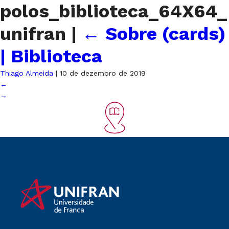
polos_biblioteca_64X64_
unifran
|
←
Sobre (cards)
| Biblioteca
Thiago Almeida
|
10 de dezembro de 2019
←
→