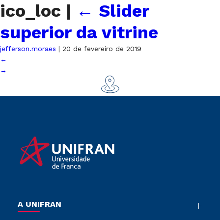
ico_loc
|
←
Slider
superior da vitrine
jefferson.moraes
|
20 de fevereiro de 2019
←
→
A UNIFRAN
Nossa História