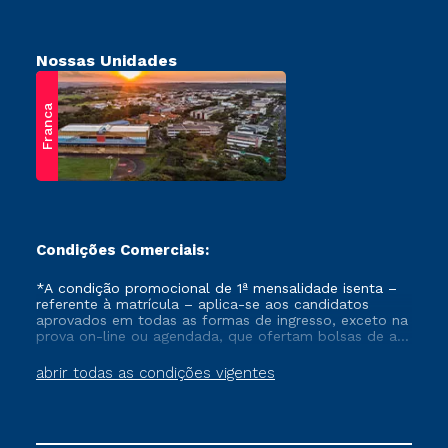
Nossas Unidades
Franca
Condições Comerciais:
*A condição promocional de 1ª mensalidade isenta –
referente à matrícula – aplica-se aos candidatos
aprovados em todas as formas de ingresso, exceto na
prova on-line ou agendada, que ofertam bolsas de até
50% de desconto, ambos ingressantes no semestre
vigente, que ainda não tenham efetivado e/ou não
abrir todas as condições vigentes
tenham cancelado ou trancado sua matrícula em uma
das Instituições da Cruzeiro do Sul Educacional, no
período de um ano. Tais condições não se aplicam
aos cursos de Medicina, e também para matriculados