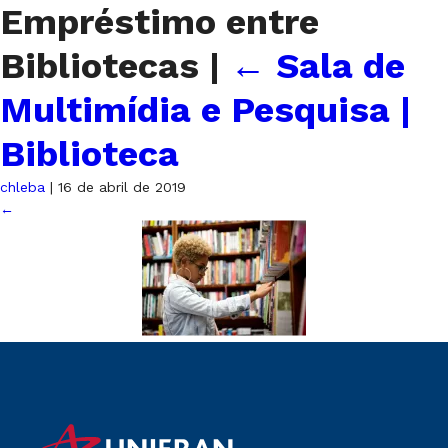
Empréstimo entre
Bibliotecas
|
←
Sala de
Multimídia e Pesquisa |
Biblioteca
chleba
|
16 de abril de 2019
←