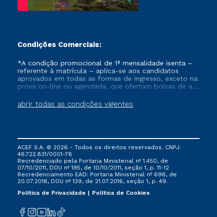
Condições Comerciais:
*A condição promocional de 1ª mensalidade isenta –
referente à matrícula – aplica-se aos candidatos
aprovados em todas as formas de ingresso, exceto na
prova on-line ou agendada, que ofertam bolsas de até
50% de desconto, ambos ingressantes no semestre
vigente, que ainda não tenham efetivado e/ou não
abrir todas as condições vigentes
tenham cancelado ou trancado sua matrícula em uma
das Instituições da Cruzeiro do Sul Educacional, no
período de um ano. Tais condições não se aplicam
aos cursos de Medicina, e também para matriculados
via FIES, Prouni e outros programas governamentais, e
ACEF S.A. © 2026 - Todos os direitos reservados. CNPJ:
não se acumula com nenhuma outra campanha
46.722.831/0001-78
ofertada pela Instituição.
Recredenciado pela Portaria Ministerial nº 1.450, de
07/10/2011, DOU nº 195, de 10/10/2011, seção 1, p. 11-12
Recredenciamento EAD: Portaria Ministerial nº 696, de
20.07.2016, DOU nº 139, de 21.07.2016, seção 1, p. 49.
Política de Privacidade
Política de Cookies