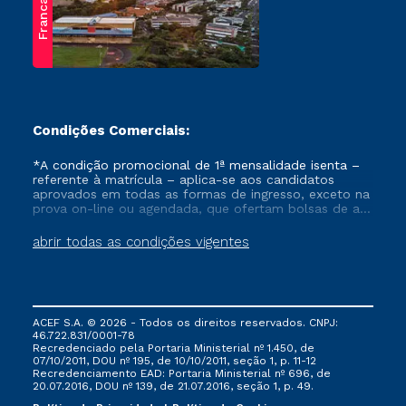
Franca
Condições Comerciais:
*A condição promocional de 1ª mensalidade isenta –
referente à matrícula – aplica-se aos candidatos
aprovados em todas as formas de ingresso, exceto na
prova on-line ou agendada, que ofertam bolsas de até
50% de desconto, ambos ingressantes no semestre
vigente, que ainda não tenham efetivado e/ou não
abrir todas as condições vigentes
tenham cancelado ou trancado sua matrícula em uma
das Instituições da Cruzeiro do Sul Educacional, no
período de um ano. Tais condições não se aplicam
aos cursos de Medicina, e também para matriculados
via FIES, Prouni e outros programas governamentais, e
ACEF S.A. © 2026 - Todos os direitos reservados. CNPJ:
não se acumula com nenhuma outra campanha
46.722.831/0001-78
ofertada pela Instituição.
Recredenciado pela Portaria Ministerial nº 1.450, de
07/10/2011, DOU nº 195, de 10/10/2011, seção 1, p. 11-12
Recredenciamento EAD: Portaria Ministerial nº 696, de
20.07.2016, DOU nº 139, de 21.07.2016, seção 1, p. 49.