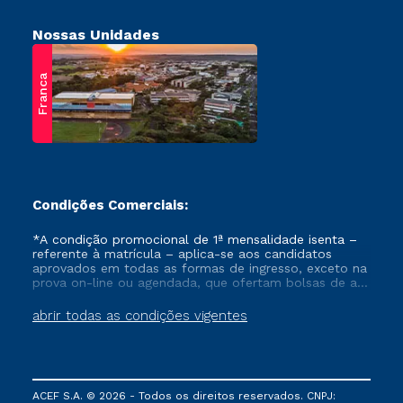
Nossas Unidades
Franca
Condições Comerciais:
*A condição promocional de 1ª mensalidade isenta –
referente à matrícula – aplica-se aos candidatos
aprovados em todas as formas de ingresso, exceto na
prova on-line ou agendada, que ofertam bolsas de até
50% de desconto, ambos ingressantes no semestre
vigente, que ainda não tenham efetivado e/ou não
abrir todas as condições vigentes
tenham cancelado ou trancado sua matrícula em uma
das Instituições da Cruzeiro do Sul Educacional, no
período de um ano. Tais condições não se aplicam
aos cursos de Medicina, e também para matriculados
via FIES, Prouni e outros programas governamentais, e
ACEF S.A. © 2026 - Todos os direitos reservados. CNPJ:
não se acumula com nenhuma outra campanha