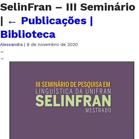
SelinFran – III Seminário
|
←
Publicações |
Biblioteca
Alessandra
|
9 de novembro de 2020
←
→