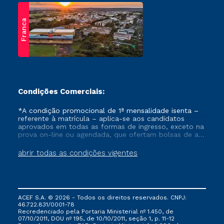
Franca
Condições Comerciais:
*A condição promocional de 1ª mensalidade isenta –
referente à matrícula – aplica-se aos candidatos
aprovados em todas as formas de ingresso, exceto na
prova on-line ou agendada, que ofertam bolsas de até
50% de desconto, ambos ingressantes no semestre
vigente, que ainda não tenham efetivado e/ou não
abrir todas as condições vigentes
tenham cancelado ou trancado sua matrícula em uma
das Instituições da Cruzeiro do Sul Educacional, no
período de um ano. Tais condições não se aplicam
aos cursos de Medicina, e também para matriculados
via FIES, Prouni e outros programas governamentais, e
ACEF S.A. © 2026 - Todos os direitos reservados. CNPJ:
não se acumula com nenhuma outra campanha
46.722.831/0001-78
ofertada pela Instituição.
Recredenciado pela Portaria Ministerial nº 1.450, de
07/10/2011, DOU nº 195, de 10/10/2011, seção 1, p. 11-12