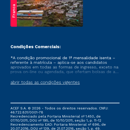
Franca
Condições Comerciais:
*A condição promocional de 1ª mensalidade isenta –
referente à matrícula – aplica-se aos candidatos
aprovados em todas as formas de ingresso, exceto na
prova on-line ou agendada, que ofertam bolsas de até
50% de desconto, ambos ingressantes no semestre
vigente, que ainda não tenham efetivado e/ou não
abrir todas as condições vigentes
tenham cancelado ou trancado sua matrícula em uma
das Instituições da Cruzeiro do Sul Educacional, no
período de um ano. Tais condições não se aplicam
aos cursos de Medicina, e também para matriculados
via FIES, Prouni e outros programas governamentais, e
ACEF S.A. © 2026 - Todos os direitos reservados. CNPJ:
não se acumula com nenhuma outra campanha
46.722.831/0001-78
ofertada pela Instituição.
Recredenciado pela Portaria Ministerial nº 1.450, de
07/10/2011, DOU nº 195, de 10/10/2011, seção 1, p. 11-12
Recredenciamento EAD: Portaria Ministerial nº 696, de
20.07.2016, DOU nº 139, de 21.07.2016, seção 1, p. 49.