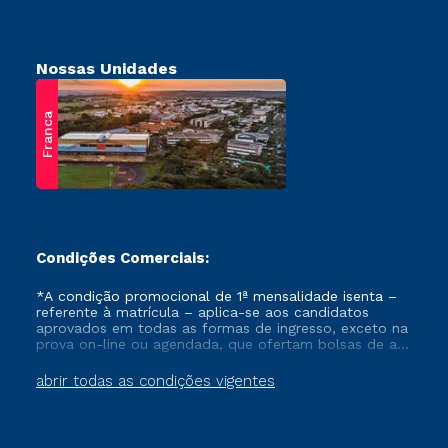
Nossas Unidades
Franca
Condições Comerciais:
*A condição promocional de 1ª mensalidade isenta –
referente à matrícula – aplica-se aos candidatos
aprovados em todas as formas de ingresso, exceto na
prova on-line ou agendada, que ofertam bolsas de até
50% de desconto, ambos ingressantes no semestre
vigente, que ainda não tenham efetivado e/ou não
abrir todas as condições vigentes
tenham cancelado ou trancado sua matrícula em uma
das Instituições da Cruzeiro do Sul Educacional, no
período de um ano. Tais condições não se aplicam
aos cursos de Medicina, e também para matriculados