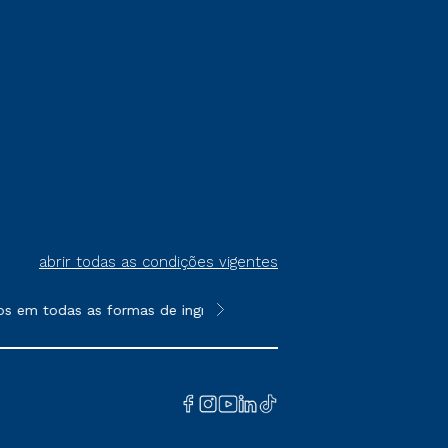
abrir todas as condições vigentes
s em todas as formas de ingresso, exceto na prova on-line ou a
**Semipresencial é um formato do E