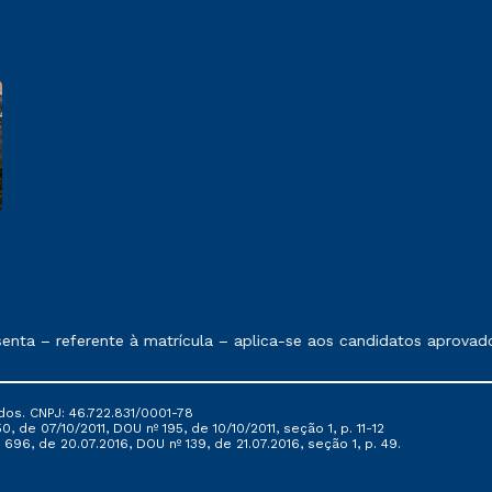
e exposto no contrato de prestação de serviços
nta – referente à matrícula – aplica-se aos candidatos aprovado
dos. CNPJ: 46.722.831/0001-78
, de 07/10/2011, DOU nº 195, de 10/10/2011, seção 1, p. 11-12
696, de 20.07.2016, DOU nº 139, de 21.07.2016, seção 1, p. 49.