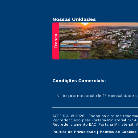
Nossas Unidades
Franca
Condições Comerciais:
 poderão sofrer alterações nos períodos de rematrícula conform
*A condição promocional de 1ª mensalidade ise
ACEF S.A. © 2026 - Todos os direitos reserva
Recredenciado pela Portaria Ministerial nº 1.450
Recredenciamento EAD: Portaria Ministerial nº 
Política de Privacidade
Política de Cookies