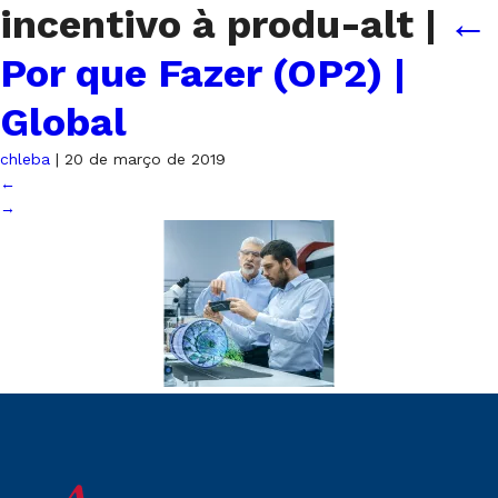
incentivo à produ-alt
|
←
Por que Fazer (OP2) |
Global
chleba
|
20 de março de 2019
←
→