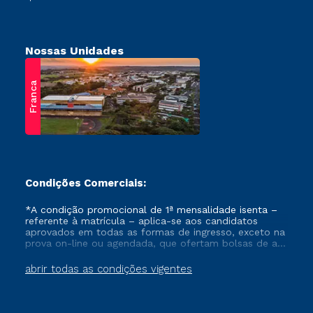
Nossas Unidades
Franca
Condições Comerciais:
*A condição promocional de 1ª mensalidade isenta –
referente à matrícula – aplica-se aos candidatos
aprovados em todas as formas de ingresso, exceto na
prova on-line ou agendada, que ofertam bolsas de até
50% de desconto, ambos ingressantes no semestre
vigente, que ainda não tenham efetivado e/ou não
abrir todas as condições vigentes
tenham cancelado ou trancado sua matrícula em uma
das Instituições da Cruzeiro do Sul Educacional, no
período de um ano. Tais condições não se aplicam
aos cursos de Medicina, e também para matriculados