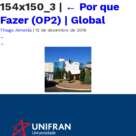
154x150_3
|
←
Por que
Fazer (OP2) | Global
Thiago Almeida
|
12 de dezembro de 2019
←
→