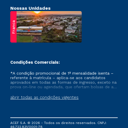
Nossas Unidades
Franca
Condições Comerciais:
*A condição promocional de 1ª mensalidade isenta –
referente à matrícula – aplica-se aos candidatos
aprovados em todas as formas de ingresso, exceto na
prova on-line ou agendada, que ofertam bolsas de até
50% de desconto, ambos ingressantes no semestre
vigente, que ainda não tenham efetivado e/ou não
abrir todas as condições vigentes
tenham cancelado ou trancado sua matrícula em uma
das Instituições da Cruzeiro do Sul Educacional, no
período de um ano. Tais condições não se aplicam
aos cursos de Medicina, e também para matriculados
via FIES, Prouni e outros programas governamentais, e
ACEF S.A. © 2026 - Todos os direitos reservados. CNPJ:
não se acumula com nenhuma outra campanha
46.722.831/0001-78