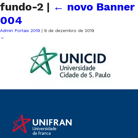
fundo-2
|
←
novo Banner
004
Admin Portais 2019
|
9 de dezembro de 2019
→