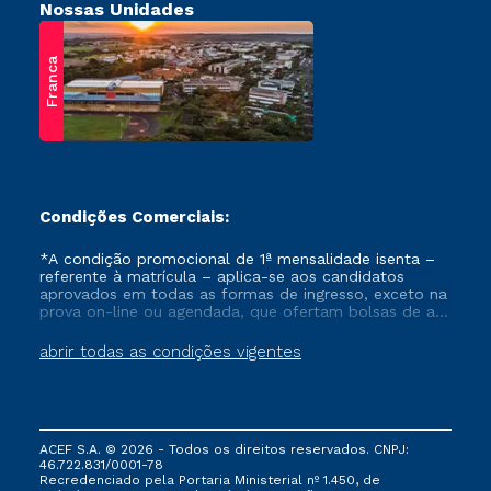
Nossas Unidades
Franca
Condições Comerciais:
*A condição promocional de 1ª mensalidade isenta –
referente à matrícula – aplica-se aos candidatos
aprovados em todas as formas de ingresso, exceto na
prova on-line ou agendada, que ofertam bolsas de até
50% de desconto, ambos ingressantes no semestre
vigente, que ainda não tenham efetivado e/ou não
abrir todas as condições vigentes
tenham cancelado ou trancado sua matrícula em uma
das Instituições da Cruzeiro do Sul Educacional, no
período de um ano. Tais condições não se aplicam
aos cursos de Medicina, e também para matriculados
via FIES, Prouni e outros programas governamentais, e
ACEF S.A. © 2026 - Todos os direitos reservados. CNPJ:
não se acumula com nenhuma outra campanha
46.722.831/0001-78
ofertada pela Instituição.
Recredenciado pela Portaria Ministerial nº 1.450, de