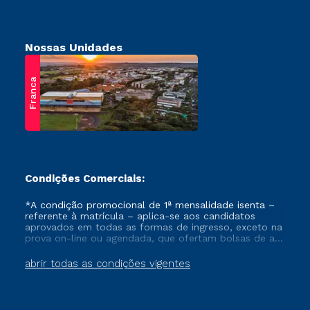
Nossas Unidades
Franca
Condições Comerciais:
*A condição promocional de 1ª mensalidade isenta –
referente à matrícula – aplica-se aos candidatos
aprovados em todas as formas de ingresso, exceto na
prova on-line ou agendada, que ofertam bolsas de até
50% de desconto, ambos ingressantes no semestre
vigente, que ainda não tenham efetivado e/ou não
abrir todas as condições vigentes
tenham cancelado ou trancado sua matrícula em uma
das Instituições da Cruzeiro do Sul Educacional, no
período de um ano. Tais condições não se aplicam
aos cursos de Medicina, e também para matriculados