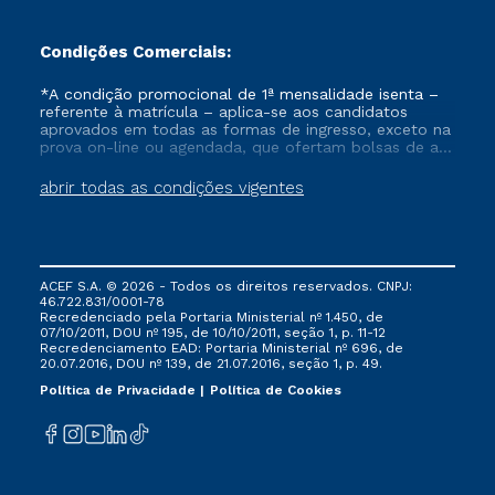
Condições Comerciais:
*A condição promocional de 1ª mensalidade isenta –
referente à matrícula – aplica-se aos candidatos
aprovados em todas as formas de ingresso, exceto na
prova on-line ou agendada, que ofertam bolsas de até
50% de desconto, ambos ingressantes no semestre
vigente, que ainda não tenham efetivado e/ou não
abrir todas as condições vigentes
tenham cancelado ou trancado sua matrícula em uma
das Instituições da Cruzeiro do Sul Educacional, no
período de um ano. Tais condições não se aplicam
aos cursos de Medicina, e também para matriculados
via FIES, Prouni e outros programas governamentais, e
ACEF S.A. © 2026 - Todos os direitos reservados. CNPJ:
não se acumula com nenhuma outra campanha
46.722.831/0001-78
ofertada pela Instituição.
Recredenciado pela Portaria Ministerial nº 1.450, de
07/10/2011, DOU nº 195, de 10/10/2011, seção 1, p. 11-12
Recredenciamento EAD: Portaria Ministerial nº 696, de
20.07.2016, DOU nº 139, de 21.07.2016, seção 1, p. 49.
Política de Privacidade
Política de Cookies