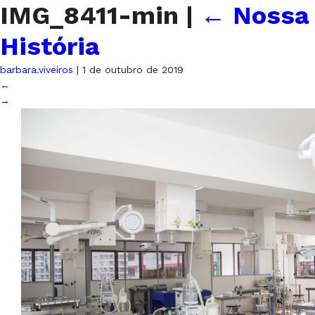
IMG_8411-min
|
←
Nossa
História
barbara.viveiros
|
1 de outubro de 2019
←
→