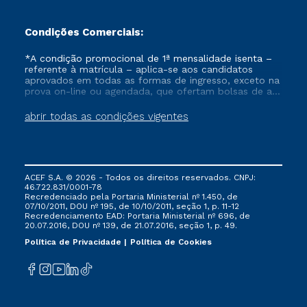
Condições Comerciais:
*A condição promocional de 1ª mensalidade isenta –
referente à matrícula – aplica-se aos candidatos
aprovados em todas as formas de ingresso, exceto na
prova on-line ou agendada, que ofertam bolsas de até
50% de desconto, ambos ingressantes no semestre
vigente, que ainda não tenham efetivado e/ou não
abrir todas as condições vigentes
tenham cancelado ou trancado sua matrícula em uma
das Instituições da Cruzeiro do Sul Educacional, no
período de um ano. Tais condições não se aplicam
aos cursos de Medicina, e também para matriculados
via FIES, Prouni e outros programas governamentais, e
ACEF S.A. © 2026 - Todos os direitos reservados. CNPJ:
não se acumula com nenhuma outra campanha
46.722.831/0001-78
ofertada pela Instituição.
Recredenciado pela Portaria Ministerial nº 1.450, de
07/10/2011, DOU nº 195, de 10/10/2011, seção 1, p. 11-12
Recredenciamento EAD: Portaria Ministerial nº 696, de
20.07.2016, DOU nº 139, de 21.07.2016, seção 1, p. 49.
Política de Privacidade
Política de Cookies