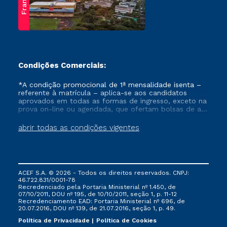
Franca
Condições Comerciais:
*A condição promocional de 1ª mensalidade isenta –
referente à matrícula – aplica-se aos candidatos
aprovados em todas as formas de ingresso, exceto na
prova on-line ou agendada, que ofertam bolsas de até
50% de desconto, ambos ingressantes no semestre
vigente, que ainda não tenham efetivado e/ou não
abrir todas as condições vigentes
tenham cancelado ou trancado sua matrícula em uma
das Instituições da Cruzeiro do Sul Educacional, no
período de um ano. Tais condições não se aplicam
aos cursos de Medicina, e também para matriculados
via FIES, Prouni e outros programas governamentais, e
ACEF S.A. © 2026 - Todos os direitos reservados. CNPJ:
não se acumula com nenhuma outra campanha
46.722.831/0001-78
ofertada pela Instituição.
Recredenciado pela Portaria Ministerial nº 1.450, de
07/10/2011, DOU nº 195, de 10/10/2011, seção 1, p. 11-12
Recredenciamento EAD: Portaria Ministerial nº 696, de
20.07.2016, DOU nº 139, de 21.07.2016, seção 1, p. 49.
Política de Privacidade
Política de Cookies