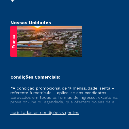
Nossas Unidades
Franca
Condições Comerciais:
*A condição promocional de 1ª mensalidade isenta –
referente à matrícula – aplica-se aos candidatos
aprovados em todas as formas de ingresso, exceto na
prova on-line ou agendada, que ofertam bolsas de até
50% de desconto, ambos ingressantes no semestre
vigente, que ainda não tenham efetivado e/ou não
abrir todas as condições vigentes
tenham cancelado ou trancado sua matrícula em uma
das Instituições da Cruzeiro do Sul Educacional, no
período de um ano. Tais condições não se aplicam