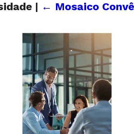
rsidade
|
←
Mosaico Convên