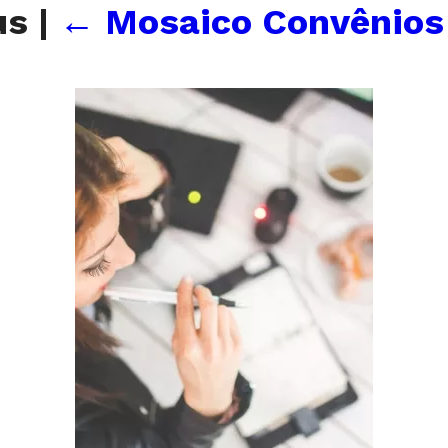
us
|
←
Mosaico Convênios 