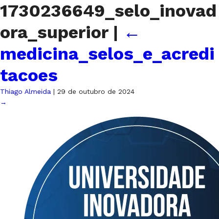
1730236649_selo_inovad
ora_superior
|
←
medicina_selos_e_acredi
tacoes
Thiago Almeida
|
29 de outubro de 2024
→