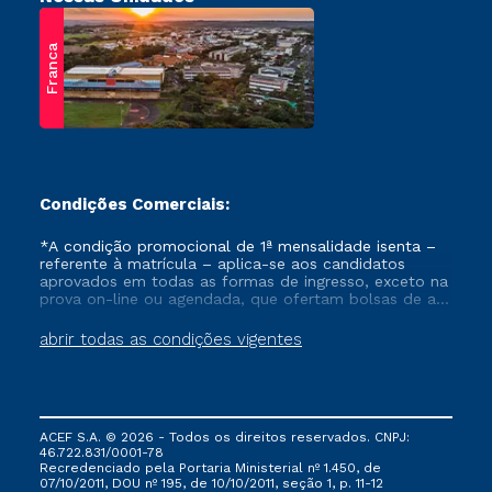
Franca
Condições Comerciais:
*A condição promocional de 1ª mensalidade isenta –
referente à matrícula – aplica-se aos candidatos
aprovados em todas as formas de ingresso, exceto na
prova on-line ou agendada, que ofertam bolsas de até
50% de desconto, ambos ingressantes no semestre
vigente, que ainda não tenham efetivado e/ou não
abrir todas as condições vigentes
tenham cancelado ou trancado sua matrícula em uma
das Instituições da Cruzeiro do Sul Educacional, no
período de um ano. Tais condições não se aplicam
aos cursos de Medicina, e também para matriculados
via FIES, Prouni e outros programas governamentais, e
ACEF S.A. © 2026 - Todos os direitos reservados. CNPJ:
não se acumula com nenhuma outra campanha
46.722.831/0001-78
ofertada pela Instituição.
Recredenciado pela Portaria Ministerial nº 1.450, de
07/10/2011, DOU nº 195, de 10/10/2011, seção 1, p. 11-12