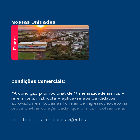
Nossas Unidades
Franca
Condições Comerciais:
*A condição promocional de 1ª mensalidade isenta –
referente à matrícula – aplica-se aos candidatos
aprovados em todas as formas de ingresso, exceto na
prova on-line ou agendada, que ofertam bolsas de até
50% de desconto, ambos ingressantes no semestre
vigente, que ainda não tenham efetivado e/ou não
abrir todas as condições vigentes
tenham cancelado ou trancado sua matrícula em uma
das Instituições da Cruzeiro do Sul Educacional, no
período de um ano. Tais condições não se aplicam
aos cursos de Medicina, e também para matriculados