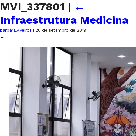
MVI_337801
|
←
Infraestrutura Medicina
barbara.viveiros
|
20 de setembro de 2019
←
→